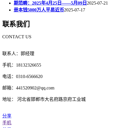
期范畴：2025年4月25日——5月09日
2025-07-21
册本钱5000万人平易近币
2025-07-17
联系我们
CONTACT US
联系人：郭经理
手机：18132326655
电话：0310-6566620
邮箱：441520902@qq.com
地址： 河北省邯郸市大名府路京府工业城
分享
手机