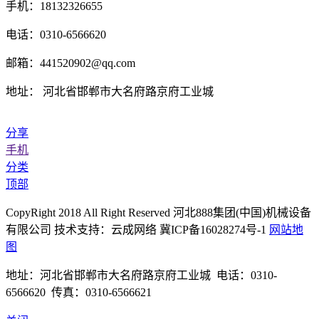
手机：18132326655
电话：0310-6566620
邮箱：441520902@qq.com
地址： 河北省邯郸市大名府路京府工业城
分享
手机
分类
顶部
CopyRight 2018 All Right Reserved 河北888集团(中国)机械设备
有限公司 技术支持：云成网络 冀ICP备16028274号-1
网站地
图
地址：河北省邯郸市大名府路京府工业城 电话：0310-
6566620 传真：0310-6566621