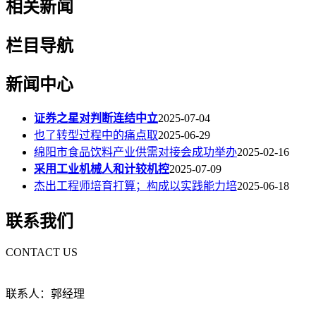
相关新闻
栏目导航
新闻中心
证券之星对判断连结中立
2025-07-04
也了转型过程中的痛点取
2025-06-29
绵阳市食品饮料产业供需对接会成功举办
2025-02-16
采用工业机械人和计较机控
2025-07-09
杰出工程师培育打算；构成以实践能力培
2025-06-18
联系我们
CONTACT US
联系人：郭经理