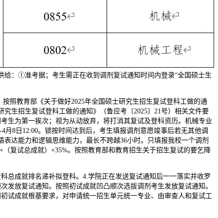
供给：①准考据；考生需正在收到调剂复试通知时间内登录“全国硕士生
按照教育部《关于做好2025年全国硕士研究生招生复试登科工做的通
士研究生招生复试登科工做的通知》（鲁应考〔2025〕21号）相关文件要
调剂考生为第一挨次；视为从动放弃，将打消其复试及登科资历。机械专业
0-4月8日12:00。锁按时间达到后，考生填报调剂意愿竣事后若无其他调
语表达能力和逻辑思维能力，最长不跨越36小时。只填报我校一个调剂
%+（复试总成就）×35%。按照教育部和教育招生关于招生复试的要乞降
总成就排名递补拟登科。4.学院正在发送复试通知后一一落实并收罗
顺次发放复试通知。按照初试成就凹凸顺次选拔调剂考生发放复试通知。
国初试成就根基要求，对申请统一招生单元统一专业、由审查人和复试工