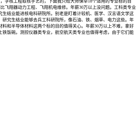
，学核工程取核手艺的，下面我只给大师保举18个适用的专业标的目
比飞翔器动力工程、飞翔机电维修。年薪30万以上没问题。工科类专业
究生结业能进核电科研院所。别老是盯着计较机、医学、汉言语文学这
，研究生结业能够去兵工科研院所，像石油、铁、烟草、电力这些。年
材料和半导体材料这两个标的目的值得关心。年薪30万以上不难，拿好
上铁饭碗。测控仪器类专业，航空航天类专业也值得考虑，由于它们能