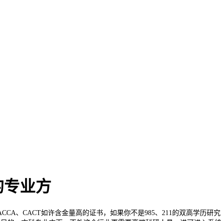
的专业方
CA、CACT如许含金量高的证书，如果你不是985、211的双高学历