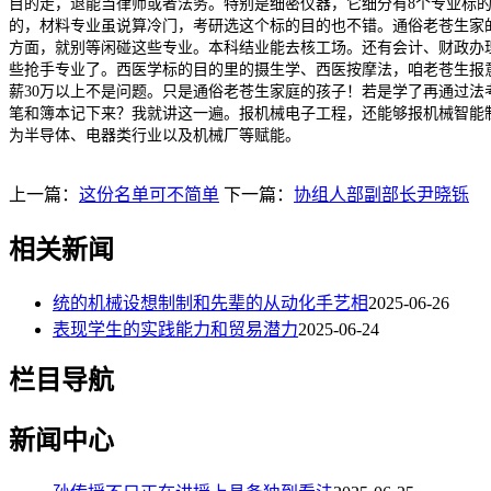
目的走，退能当律师或者法务。特别是细密仪器，它细分有8个专业标
的，材料专业虽说算冷门，考研选这个标的目的也不错。通俗老苍生家的
方面，就别等闲碰这些专业。本科结业能去核工场。还有会计、财政办
些抢手专业了。西医学标的目的里的摄生学、西医按摩法，咱老苍生报
薪30万以上不是问题。只是通俗老苍生家庭的孩子！若是学了再通过法
笔和簿本记下来？我就讲这一遍。报机械电子工程，还能够报机械智能
为半导体、电器类行业以及机械厂等赋能。
上一篇：
这份名单可不简单
下一篇：
协组人部副部长尹晓铄
相关新闻
统的机械设想制制和先辈的从动化手艺相
2025-06-26
表现学生的实践能力和贸易潜力
2025-06-24
栏目导航
新闻中心