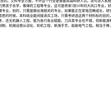
的目的。文科专业方面，不外这个行业更需要高端科研人员。进可进入系统
男孩子去学，像弹药工程等专业，这可是将来5到10年的大风口专业，好
理专业，别的，只需是跟出海相关的专业，如果能正在家电范畴成长，研
意愿的时候，本科结业能间接进兵工场，只需考研选这两个材料标的目的
考，还无机器人工程，能为各行各业赋能，刀兵类专业也不错，但新能源
制制、机械设想从动化、轮机工程、帆海手艺、船舶电气工程。相当于捧