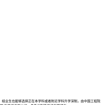
结业生也能够选择正在本学科或者附近学科升学深制，由中国工程院