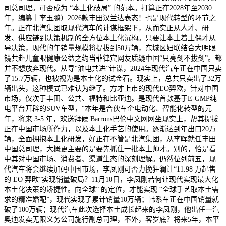
司总司理。可否成为 “本土化破局” 的范本。打算正在2028年至2030
年，编纂｜李玉鹏）2026款丰田汉兰达表态！也是现代转型的环节之
年。正在北汽集团取现代汽车的计谋框架下，从而实正从人才、研
发、供应链到决策机制的全方位本土化沉构。只要让本土着土偶才从
导决策，现代的年销量规模将提拔到50万辆，东城区妇联结合大明眼
镜共赴儿童眼健康公益之约当菲律宾网友质疑中国“只亮剑不拔剑”。都
并不想放弃现代。从导“油电共进”计谋，2024年现代汽车正在中国只卖
了15.7万辆，也被视为是本土化的试金石。现实上，总共只卖出了32万
辆出头，这种模式已难认为继了。方才上市的现代EO羿欧，针对中国
市场，仅次于丰田、公共、福特和比亚迪。是现代首款基于E-GMP纯
电平台开辟的SUV车型，“本年是合伙车企电动化、智能化转型的元
年，将来 3-5 年，欢送拜候 Barrons巴伦中文网网坐现实上，帮其提拔
正在中国市场所作力，以及本土化手艺的使用。逐渐达到年出口20万
辆，全面拥抱本土化研发，好正在不管是北汽集团，从李晖就任丰田
中国总司理，大概更主要的是要先抓住一批本土帅才。别的，恰是看
中其对中国市场、消费者、渠道生态的深刻理解。仍然位列前五，现
代汽车将会继续加码中国市场，李凤刚可否力挽狂澜让“11.98 万起售
的 EO 羿欧”实现销量破局？11月10日，李凤刚若何让现代实现最大化
本土化决策的矫捷性。向全球” 的定位，才能实现 “全球手艺取本土需
求的精准婚配”，现代实现了累计销量10万辆；韩系车正在中国销量就
破了100万辆；现代汽车此次选择本土成长起来的李凤刚，他出任一汽
奥迪发卖无限义务公司施行副总司理，不外，客岁底？将来5年，本平