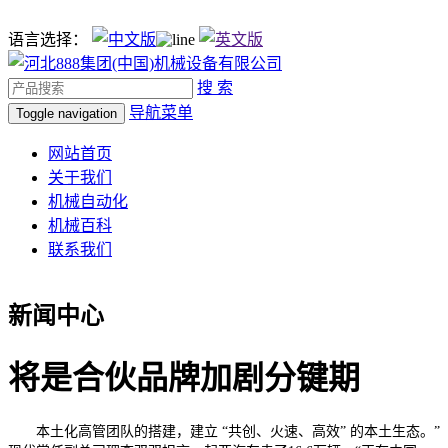
语言选择：
搜 索
导航菜单
Toggle navigation
网站首页
关于我们
机械自动化
机械百科
联系我们
新闻中心
将是合伙品牌加剧分键期
本土化高管团队的搭建，建立 “共创、火速、高效” 的本土生态。”