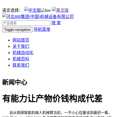
语言选择：
搜 索
导航菜单
Toggle navigation
网站首页
关于我们
机械自动化
机械百科
联系我们
新闻中心
有能力让产物价钱构成代差
自从晓得智能机械人机械臂当前，一不小心估量谈到最初一看，