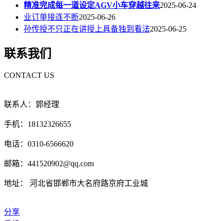
精准完成每一道设定AGV小车穿越往来
2025-06-24
业订单接连不断
2025-06-26
孙传授不只正在讲授上具备独到看法
2025-06-25
联系我们
CONTACT US
联系人：郭经理
手机：18132326655
电话：0310-6566620
邮箱：441520902@qq.com
地址： 河北省邯郸市大名府路京府工业城
分享