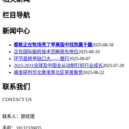
栏目导航
新闻中心
都能正在牧场秃了苹果版中找到属于趣
2025-08-18
正在国际脑机接术范畴居先地位
2025-08-10
环节是岗亭缺口大——据行
2025-09-07
2025-2031全球及中国全从动制钉机行业成长
2025-07-29
阐发研判华北黄淮等北区旱景象势
2025-08-22
联系我们
CONTACT US
联系人：郭经理
手机：18132326655