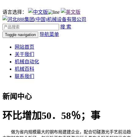
语言选择：
搜 索
导航菜单
Toggle navigation
网站首页
关于我们
机械自动化
机械百科
联系我们
新闻中心
环比增加50．58％；事
做为省内规模最大的钢布局建建企业，配合切磋激光手艺前沿趋