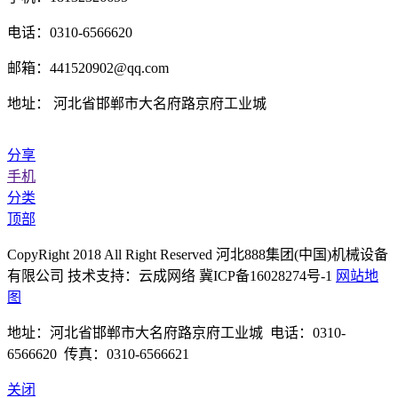
电话：0310-6566620
邮箱：441520902@qq.com
地址： 河北省邯郸市大名府路京府工业城
分享
手机
分类
顶部
CopyRight 2018 All Right Reserved 河北888集团(中国)机械设备
有限公司 技术支持：云成网络 冀ICP备16028274号-1
网站地
图
地址：河北省邯郸市大名府路京府工业城 电话：0310-
6566620 传真：0310-6566621
关闭