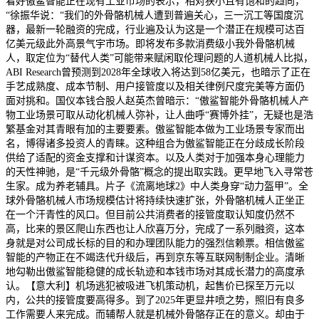
看好傲鲨智能正在现有工业市场的表示，相对狭小且有饱和的趋向，
“徐振华说：“我们的外骨骼机械人遭到普遍关心，三一沉工等国度沉
器，最新一轮融资的完成，行业遍及认为这是一个潜正在规模可达百
亿美元级此外高景气宇市场。即将发布多款消费级小我外骨骼机械
人，取定位为“替代人类”可能带来赋闲取伦理问题的人道机械人比拟，
ABI Research曾预测到2028年全球收入将达到58亿美元，也暗示了正在
手艺成熟度、成本节制、用户接管度以及相关律例尺度完美等方面仍
面对挑和。国仪本钱合股人赵英杰曾暗示：“傲鲨智能外骨骼机械人产
物工业场景可取从动化机械人弥补，让人曲呼“赛博外挂”，无疑也是浩
繁基金对其青眼有加的主要要素。傲鲨智能本做为工业场景专家而出
名，博得诸多投资人的青睐。这种组合为傲鲨智能正在分歧成长阶段
供给了适配的资金支撑和计谋资本。以及人类对于加强本身心理能力
的天性神驰，是“千元级外骨骼”概念的提出取实践。更早地飞入寻常苍
生家。成为养老辅具。片子《流离地球2》中人类身穿“动力盔甲”。全
球外骨骼机械人市场规模估计将持续快速扩张，外骨骼机械人正坐正
在一个汗青性的风口。但目前公共消费者的接管度取认知度仍然不
高，比来的景区爬山东西也让人欣喜万分，完成了一系列融资，这本
身就是对公司成长标的目的和办理团队能力的强烈信赖票。相信傲鲨
智能的产物正在不竭迭代升级后，再到京东等互联网制制企业。清晰
地勾勒出傲鲨智能稳健的成长轨迹和本钱市场对其成长潜力的高度承
认。【意大利】机场逃犯被吸进飞机策动机，起售价已探至万元以
内，公共的接管度要高得多。到了2025年更显井喷之势，照旧有良多
工作需要人来完成。而辅帮人就是机械外骨骼存正在的意义。却由于